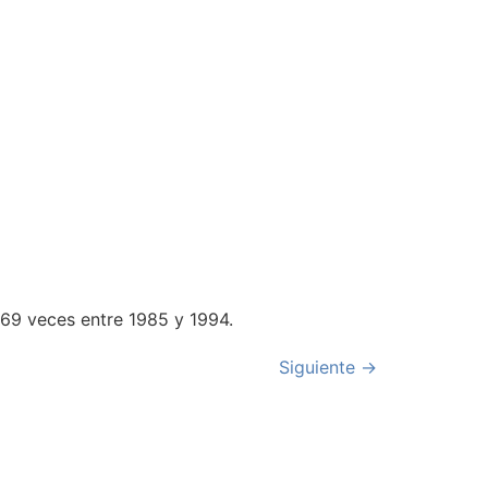
069 veces entre 1985 y 1994.
Siguiente
→
 8769889
lamoto.de